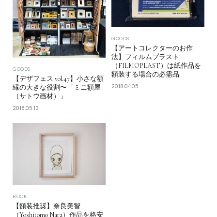
GOODS
【アートコレクターのお作
法】フィルムプラスト
（FILMOPLAST）は紙作品を
GOODS
額装する場合の必需品
【デザフェス vol.47】小さな額
2018.04.05
縁の大きな役割〜「ミニ額屋
（サトウ画材）」
2018.05.13
BOOK
【額装推奨】奈良美智
（Yoshitomo Nara）作品を格安