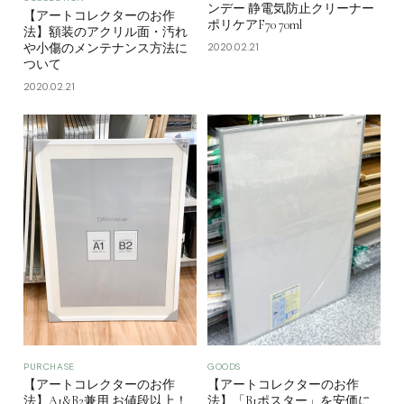
ンデー 静電気防止クリーナー
【アートコレクターのお作
ポリケアF70 70ml
法】額装のアクリル面・汚れ
2020.02.21
や小傷のメンテナンス方法に
ついて
2020.02.21
PURCHASE
GOODS
【アートコレクターのお作
【アートコレクターのお作
法】A1&B2兼用 お値段以上！
法】「B1ポスター」を安価に