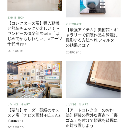
EXHIBITION
【コレクターズ展】購入動機
PURCHASE
と額装チェックが楽しい！〜
【最強アイテム】美術館・ギ
ワンピース倶楽部展vol.11「は
ャラリーで額装作品を綺麗に
じめてかもしれない」@アーツ
撮影する方法〜PLフィルター
千代田3331
の効果とは？
2018.09.16
2018.09.15
LIVING IN ART
LIVING IN ART
【蔵前】オーダー額縁のオス
【アートコレクターのお作
スメ店「ナビス画材-Nabis Art
法】額装の意外な盲点〜「裏
Frames-」
ゴム」を付けて額縁を綺麗に
正対設置しよう
2018.08.20