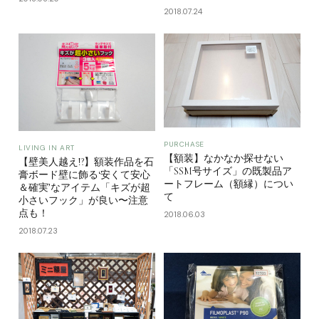
2018.07.24
PURCHASE
LIVING IN ART
【額装】なかなか探せない
【壁美人越え!?】額装作品を石
「SSM号サイズ」の既製品ア
膏ボード壁に飾る‘安くて安心
ートフレーム（額縁）につい
＆確実’なアイテム「キズが超
て
小さいフック」が良い〜注意
点も！
2018.06.03
2018.07.23