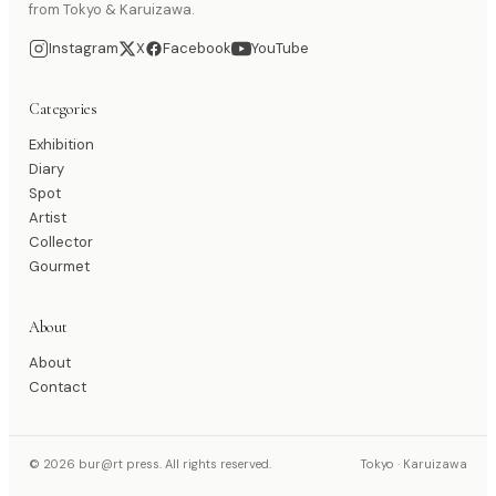
from Tokyo & Karuizawa.
Instagram
X
Facebook
YouTube
Categories
Exhibition
Diary
Spot
Artist
Collector
Gourmet
About
About
Contact
© 2026 bur@rt press. All rights reserved.
Tokyo · Karuizawa