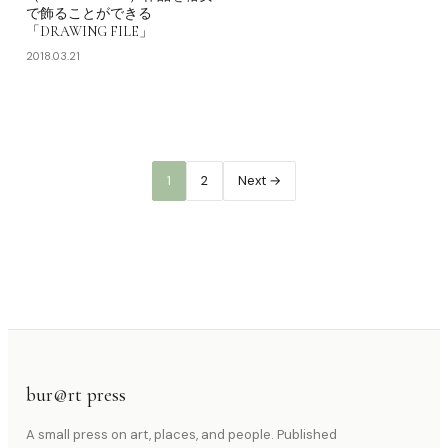
で飾ることができる
「DRAWING FILE」
2018.03.21
投
稿
の
1
2
Next →
ペ
ー
ジ
送
り
bur@rt press
A small press on art, places, and people. Published