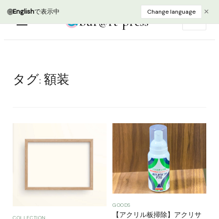
🌐
×
English
で表示中
Change language
bur@rt press
EN
タグ:
額装
GOODS
【アクリル板掃除】アクリサ
COLLECTION