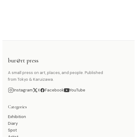
bur@rt press
A small press on art, places, and people. Published
from Tokyo & Karuizawa.
Instagram
X
Facebook
YouTube
Categories
Exhibition
Diary
Spot
Artist