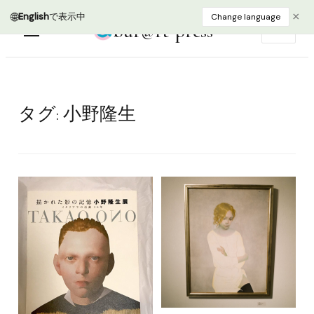
🌐
×
English
で表示中
Change language
bur@rt press
EN
タグ:
小野隆生