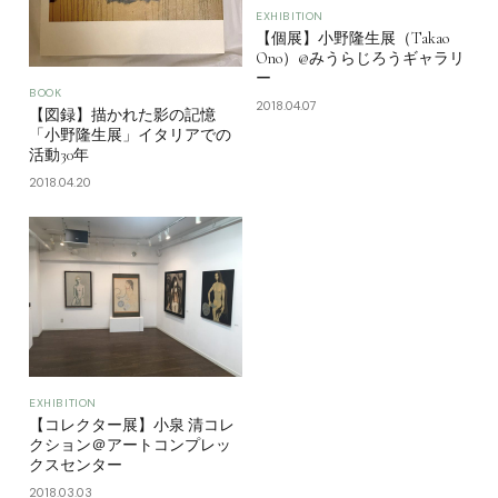
EXHIBITION
【個展】小野隆生展（Takao
Ono）@みうらじろうギャラリ
ー
BOOK
2018.04.07
【図録】描かれた影の記憶
「小野隆生展」イタリアでの
活動30年
2018.04.20
EXHIBITION
【コレクター展】小泉 清コレ
クション＠アートコンプレッ
クスセンター
2018.03.03