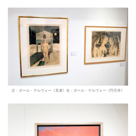
左：ポール・デルヴォー《見者》右：ポール・デルヴォー《円天井》