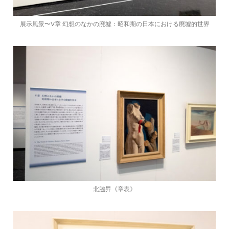
展示風景〜V章 幻想のなかの廃墟：昭和期の日本における廃墟的世界
北脇昇《章表》