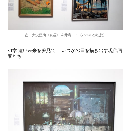
左：大沢昌助《真昼》 今井憲一：《バベルの幻想》
VI章 遠い未来を夢見て： いつかの日を描き出す現代画
家たち