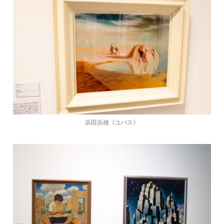
浜田浜雄《ユパス》