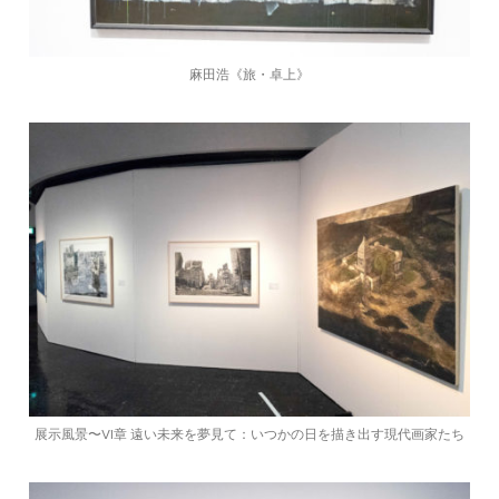
麻田浩《旅・卓上》
展示風景〜VI章 遠い未来を夢見て：いつかの日を描き出す現代画家たち