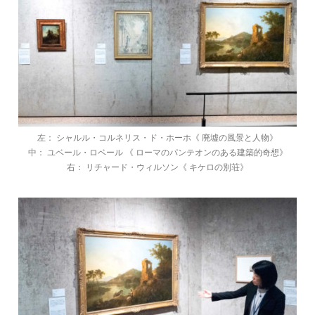
左： シャルル・コルネリス・ド・ホーホ《 廃墟の風景と人物》
中： ユベール・ロベール 《 ローマのパンテオンのある建築的奇想》
右： リチャード・ウィルソン《 キケロの別荘》