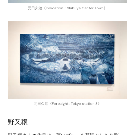
元田久治《Indication：Shibuya Center Town》
元田久治《Foresight : Tokyo station 3》
野又穣