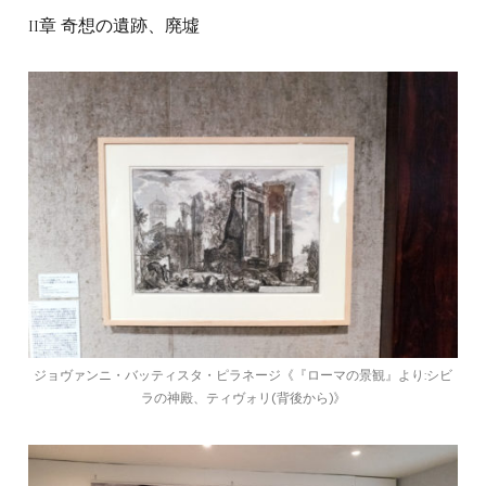
II章 奇想の遺跡、廃墟
ジョヴァンニ・バッティスタ・ピラネージ《『ローマの景観』より:シビ
ラの神殿、ティヴォリ(背後から)》