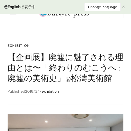
bur@rt press
EN
EXHIBITION
【企画展】廃墟に魅了される理
由とは〜「終わりのむこうへ :
廃墟の美術史」@松濤美術館
Published
2018.12.17
exhibition