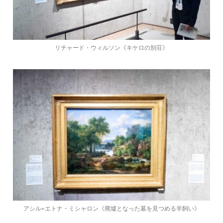
リチャード・ウィルソン《キケロの別荘》
アシル=エトナ・ミシャロン《廃墟となった墓を見つめる羊飼い》