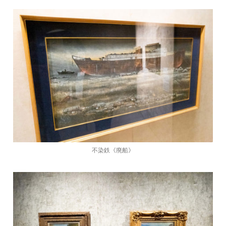
不染鉄《廃船》