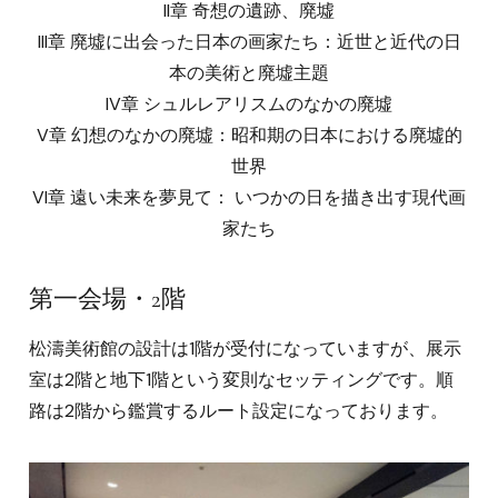
II章 奇想の遺跡、廃墟
III章 廃墟に出会った日本の画家たち：近世と近代の日
本の美術と廃墟主題
IV章 シュルレアリスムのなかの廃墟
V章 幻想のなかの廃墟：昭和期の日本における廃墟的
世界
VI章 遠い未来を夢見て： いつかの日を描き出す現代画
家たち
第一会場・2階
松濤美術館の設計は1階が受付になっていますが、展示
室は2階と地下1階という変則なセッティングです。順
路は2階から鑑賞するルート設定になっております。