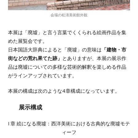
会場の松濤美術館外観
本展は「廃墟」と言う言葉でくくられる絵画作品を集
めた展覧会です。
日本国語大辞典によると「廃墟」の意味は
「建物・市
街などの荒れ果てた跡」
とありますが、本展の展示作
品は廃墟についての多様な芸術的解釈を楽しめる作品
がラインアップされています。
本展の構成は次のような4章構成になっています。
展示構成
I 章 絵になる廃墟：西洋美術における古典的な廃墟モテ
ィーフ