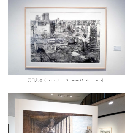
元田久治《Foresight：Shibuya Center Town》