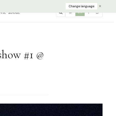
×
Change language
vie
about
JP
EN
中
한
w #1 @