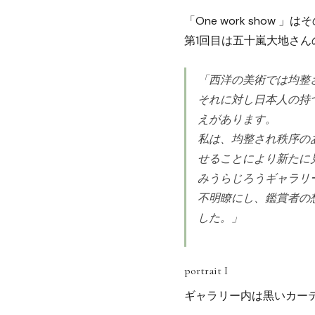
「One work sho
第1回目は五十嵐大地さんの大
「西洋の美術では均整
それに対し日本人の持
えがあります。
私は、均整され秩序の
せることにより新たに
みうらじろうギャラリーb
不明瞭にし、鑑賞者の
した。」
portrait I
ギャラリー内は黒いカー