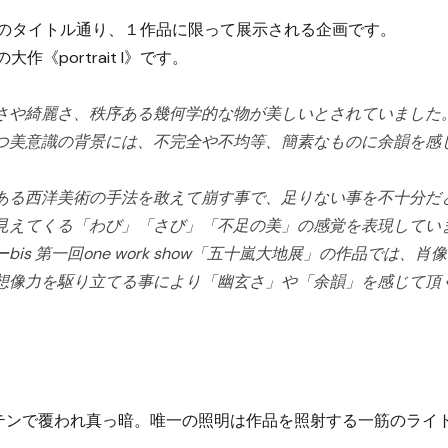
w 」はそのタイトル通り、１作品に限って展示される企画です。
作《portrait I》です。
さや綺麗さ、秩序ある幾何学的な物が美しいとされていました
つ美意識の背景には、不完全や不均等、簡素なものに余韻を感
ある西洋美術の手法を敢えて崩す事で、足りない事を不十分だ
見えてくる「わび」「さび」「不足の美」の感覚を表現してい
is 第一回one work show「五十嵐大地展」の作品では、
想像力を駆り立てる事により「幽玄さ」や「余韻」を感じて頂
テンで覆われ真っ暗。唯一の照明は作品を照射する一筋のライ