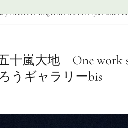
iary
exhibition
living in art
collector
spot
artist
mo
嵐大地 One work sho
ろうギャラリーbis