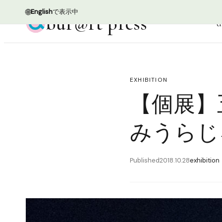
🌐
English
で表示中
bur@rt press
d
EXHIBITION
【個展】五十
みうらじ
Published
2018.10.28
exhibition