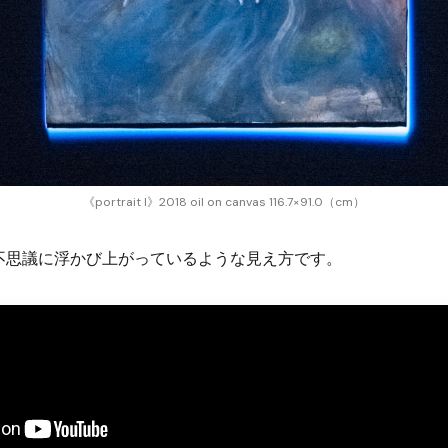
《portrait I》2018 oil on canvas 116.7×91.0（cm）
不思議に浮かび上がっているような見え方です。