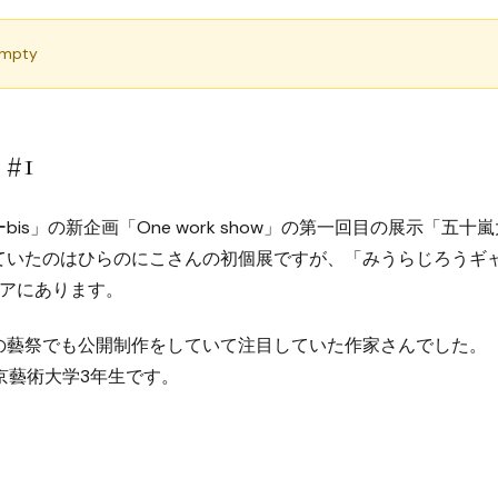
empty
 #1
is」の新企画「One work show」の第一回目の展示「五
いたのはひらのにこさんの初個展ですが、「みうらじろうギャ
ロアにあります。
の藝祭でも公開制作をしていて注目していた作家さんでした。
東京藝術大学3年生です。