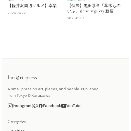
【軽井沢周辺グルメ】幸楽
【個展】黒田恭章「草木もの
いふ」@biscuit gallery 新宿
2026.06.22
2026.06.17
bur@rt press
A small press on art, places, and people. Published
from Tokyo & Karuizawa.
Instagram
X
Facebook
YouTube
Categories