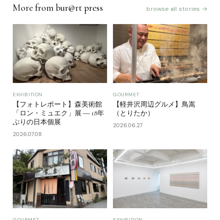
More from bur@rt press
browse all stories →
EXHIBITION
GOURMET
【フォトレポート】森美術館
【軽井沢周辺グルメ】鳥嵩
「ロン・ミュエク」展 ― 18年
（とりたか）
ぶりの日本個展
2026.06.27
2026.07.08
GOURMET
EXHIBITION