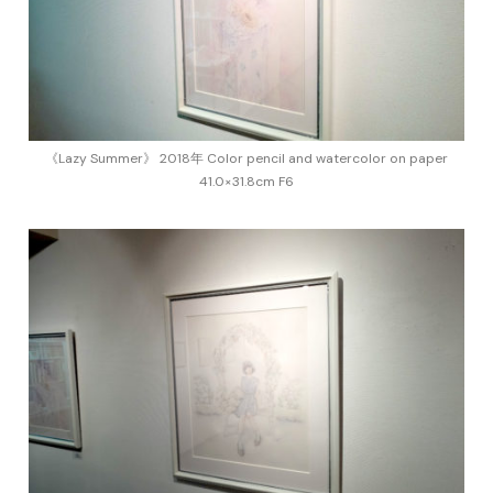
《Lazy Summer》 2018年 Color pencil and watercolor on paper
41.0×31.8cm F6