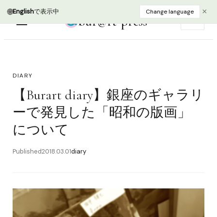
🌐
×
English
で表示中
Change language
bur@rt press
EN
DIARY
【Burart diary】銀座のギャラリ
ーで発見した「昭和の版画」
について
Published
2018.03.01
diary