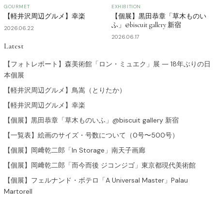
GOURMET
EXHIBITION
【軽井沢周辺グルメ】幸楽
【個展】黒田恭章「草木ものい
ふ」@biscuit gallery 新宿
2026.06.22
2026.06.17
Latest
【フォトレポート】森美術館「ロン・ミュエク」展 ― 18年ぶりの日
本個展
【軽井沢周辺グルメ】鳥嵩（とりたか）
【軽井沢周辺グルメ】幸楽
【個展】黒田恭章「草木ものいふ」@biscuit gallery 新宿
【一覧表】絵画のサイズ・号数について（0号〜500号）
【個展】岡﨑乾二郎「In Storage」南天子画廊
【個展】岡﨑乾二郎「而今而後 ジコンジゴ」東京都現代美術館
【個展】フェルナンド・ボテロ「A Universal Master」Palau
Martorell