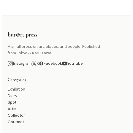
bur@rt press
A small press on art, places, and people. Published
from Tokyo & Karuizawa.
Instagram
X
Facebook
YouTube
Categories
Exhibition
Diary
Spot
Artist
Collector
Gourmet