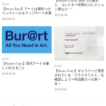
【Bur@rt Diary】良かった展示
DIARY
と、コレクター仲間のコレクショ
【Burart diary】アートは感性への
ン展など･･･
インストール＆アップデート作業
2019.10.28
2018.05.18
DIARY
【Bur@rt Diary】現代アートを優
DIARY
しく伝えること
【Burart Diary】ギャラリーに用意
2020.02.10
されている「プライスリスト」を
確認しよう〜作品購入への第一
歩！
2018.11.06