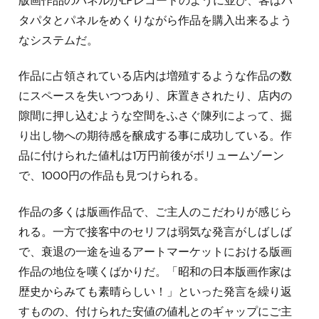
版画作品のパネルがLPレコードのように並び、客はパ
タパタとパネルをめくりながら作品を購入出来るよう
なシステムだ。
作品に占領されている店内は増殖するような作品の数
にスペースを失いつつあり、床置きされたり、店内の
隙間に押し込むような空間をふさぐ陳列によって、掘
り出し物への期待感を醸成する事に成功している。作
品に付けられた値札は1万円前後がボリュームゾーン
で、1000円の作品も見つけられる。
作品の多くは版画作品で、ご主人のこだわりが感じら
れる。一方で接客中のセリフは弱気な発言がしばしば
で、衰退の一途を辿るアートマーケットにおける版画
作品の地位を嘆くばかりだ。「昭和の日本版画作家は
歴史からみても素晴らしい！」といった発言を繰り返
すものの、付けられた安値の値札とのギャップにご主