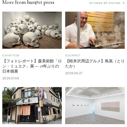
More from bur@rt press
browse all stories →
EXHIBITION
GOURMET
【フォトレポート】森美術館「ロ
【軽井沢周辺グルメ】鳥嵩（とり
ン・ミュエク」展 ― 18年ぶりの
たか）
日本個展
2026.06.27
2026.07.08