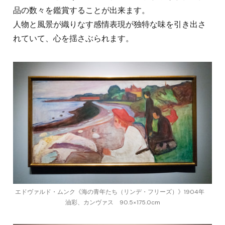
品の数々を鑑賞することが出来ます。
人物と風景が織りなす感情表現が独特な味を引き出さ
れていて、心を揺さぶられます。
エドヴァルド・ムンク《海の青年たち（リンデ・フリーズ）》1904年
油彩、カンヴァス 90.5×175.0cm