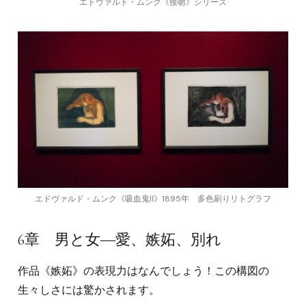
エドヴァルド・ムンク《接吻》シリーズ
エドヴァルド・ムンク《吸血鬼Ⅱ》1895年 多色刷りリトグラフ
6章 男と女―愛、嫉妬、別れ
作品《嫉妬》の表現力はなんでしょう！この構図の
生々しさには驚かされます。