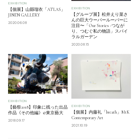
EXHIBITION
EXHIBITION
【個展】山縣瑠衣「ATLAS」
【グループ展】松井えり菜さ
JINEN GALLERY
んの巨大ウーパールーパーに
2020.06.08
注目〜「Our Stories -つなが
り、つむぐ私の物語」スパイ
ラルガーデン
2020.08.15
EXHIBITION
EXHIBITION
【藝祭2018】印象に残った出品
【個展】内藤礼「breath」MtK
作品《その他編》@東京藝大
Contemporary Art
2018.09.17
2021.10.19