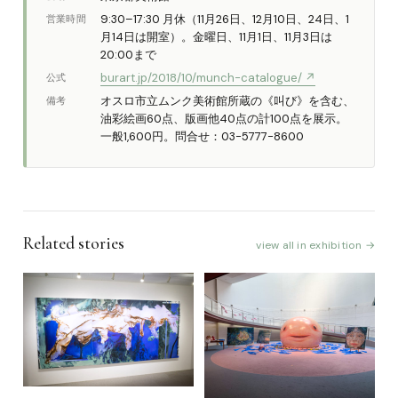
9:30–17:30 月休（11月26日、12月10日、24日、1
営業時間
月14日は開室）。金曜日、11月1日、11月3日は
20:00まで
burart.jp/2018/10/munch-catalogue/ ↗
公式
オスロ市立ムンク美術館所蔵の《叫び》を含む、
備考
油彩絵画60点、版画他40点の計100点を展示。
一般1,600円。問合せ：03-5777-8600
Related stories
view all in exhibition →