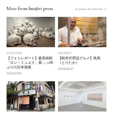
More from bur@rt press
browse all stories →
EXHIBITION
GOURMET
【フォトレポート】森美術館
【軽井沢周辺グルメ】鳥嵩
「ロン・ミュエク」展 ― 18年
（とりたか）
ぶりの日本個展
2026.06.27
2026.07.08