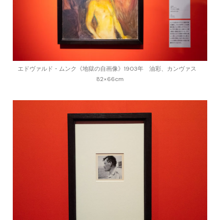
エドヴァルド・ムンク《地獄の自画像》1903年 油彩、カンヴァス
82×66cm