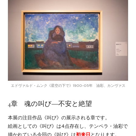
エドヴァルド・ムンク《星空の下で》1900-05年 油彩、カンヴァス
4章 魂の叫び―不安と絶望
本展の注目作品《叫び》の展示される章です。
絵画としての《叫び》は4点存在し、テンペラ・油彩で
描かれている今回の《叫び》は
初来日
となります。