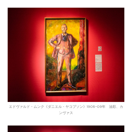
エドヴァルド・ムンク《ダニエル・ヤコブソン》1908ｰ09年 油彩、カ
ンヴァス