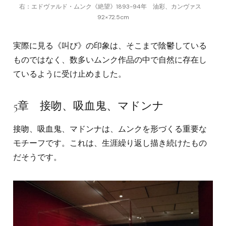
右：エドヴァルド・ムンク《絶望》1893-94年 油彩、カンヴァス
92×72.5cm
実際に見る《叫び》の印象は、そこまで陰鬱している
ものではなく、数多いムンク作品の中で自然に存在し
ているように受け止めました。
5章 接吻、吸血鬼、マドンナ
接吻、吸血鬼、マドンナは、ムンクを形づくる重要な
モチーフです。これは、生涯繰り返し描き続けたもの
だそうです。