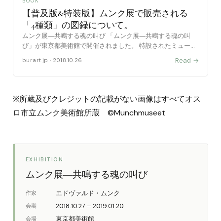
BOOK
【普及版&特装版】ムンク展で販売される
「4種類」の図録について。
ムンク展―共鳴する魂の叫び 「ムンク展―共鳴する魂の叫
び」が東京都美術館で開催されました。 特設されたミュージ
アムショップでは沢山のグッズに溢れていましたが、もちろ
Read →
burart.jp · 2018.10.26
ん図録コーナーも設置されていました。 本ムンク展の図録は
[……
※所蔵及びクレジットの記載がない画像はすべてオス
ロ市立ムンク美術館所蔵 ©Munchmuseet
EXHIBITION
ムンク展―共鳴する魂の叫び
エドヴァルド・ムンク
作家
2018.10.27 – 2019.01.20
会期
東京都美術館
会場