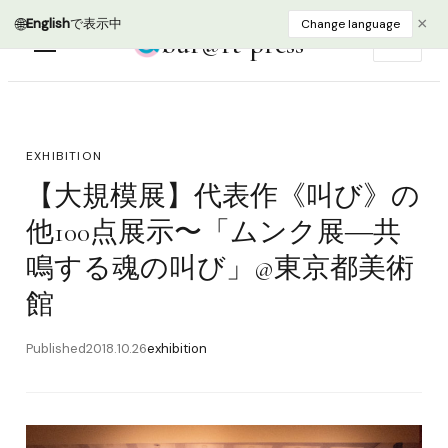
bur@rt press
EN
EXHIBITION
【大規模展】代表作《叫び》の
他100点展示〜「ムンク展―共
鳴する魂の叫び」@東京都美術
館
Published
2018.10.26
exhibition