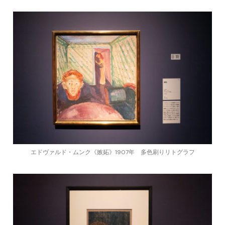
エドヴァルド・ムンク《嫉妬》1907年 多色刷りリトグラフ