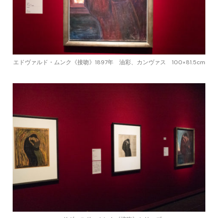
エドヴァルド・ムンク《接吻》1897年 油彩、カンヴァス 100×81.5cm