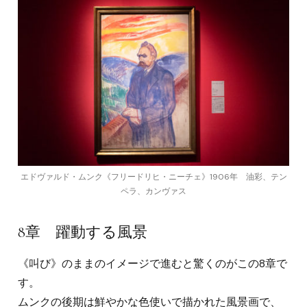
エドヴァルド・ムンク《フリードリヒ・ニーチェ》1906年 油彩、テン
ペラ、カンヴァス
8章 躍動する風景
《叫び》のままのイメージで進むと驚くのがこの8章で
す。
ムンクの後期は鮮やかな色使いで描かれた風景画で、