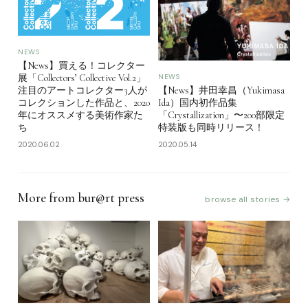
NEWS
【News】買える！コレクター
展「Collectors’ Collective Vol.2」
NEWS
注目のアートコレクター3人が
【News】井⽥幸昌（Yukimasa
コレクションした作品と、2020
Ida）国内初作品集
年にオススメする美術作家た
「Crystallization」〜200部限定
ち
特装版も同時リリース！
2020.06.02
2020.05.14
More from bur@rt press
browse all stories →