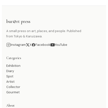
bur@rt press
A small press on art, places, and people. Published
from Tokyo & Karuizawa.
Instagram
X
Facebook
YouTube
Categories
Exhibition
Diary
Spot
Artist
Collector
Gourmet
About