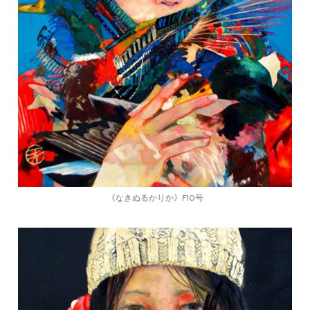
《なきぬるかりか》F10号