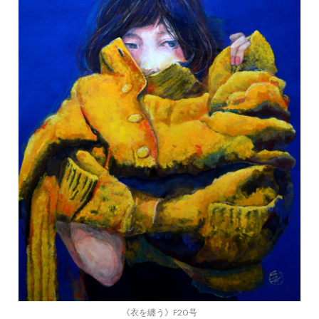
《衣を纏う》F20号