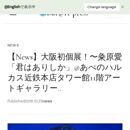
🌐
×
English
で表示中
Change language
bur@rt press
EN
NEWS
【News】大阪初個展！〜粂原愛
「君はありしか」@あべのハル
カス近鉄本店タワー館11階アー
トギャラリー..
Published
2018.10.25
news