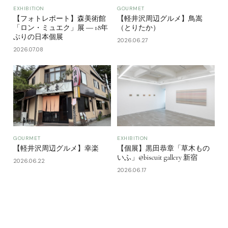
EXHIBITION
GOURMET
【フォトレポート】森美術館
【軽井沢周辺グルメ】鳥嵩
「ロン・ミュエク」展 ― 18年
（とりたか）
ぶりの日本個展
2026.06.27
2026.07.08
GOURMET
EXHIBITION
【軽井沢周辺グルメ】幸楽
【個展】黒田恭章「草木もの
いふ」@biscuit gallery 新宿
2026.06.22
2026.06.17