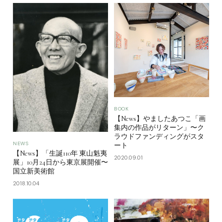
BOOK
【News】やましたあつこ「画
集内の作品がリターン」〜ク
ラウドファンディングがスタ
NEWS
ート
【News】「生誕110年 東山魁夷
2020.09.01
展」10月24日から東京展開催〜
国立新美術館
2018.10.04