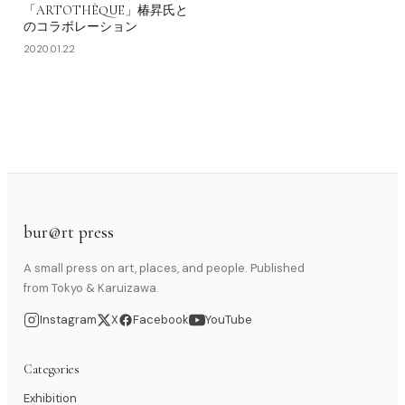
「ARTOTHÈQUE」椿昇氏と
のコラボレーション
2020.01.22
bur@rt press
A small press on art, places, and people. Published
from Tokyo & Karuizawa.
Instagram
X
Facebook
YouTube
Categories
Exhibition