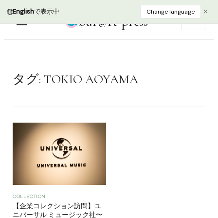
🌐
×
English
で表示中
Change language
bur@rt press
EN
タグ:
TOKIO AOYAMA
COLLECTION
【企業コレクション訪問】ユ
ニバーサル ミュージック社〜