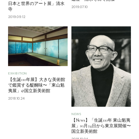
日本と世界のアート展」清水
2019.07.10
寺
2019.09.12
EXHIBITION
【生誕110年展】大きな美術館
で鑑賞する醍醐味〜「東山魁
夷展」@国立新美術館
2018.10.24
NEWS
【News】「生誕110年 東山魁夷
展」10月24日から東京展開催〜
国立新美術館