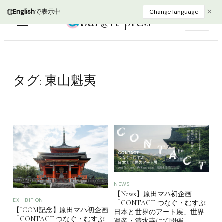
🌐
×
English
で表示中
Change language
bur@rt press
EN
タグ:
東山魁夷
NEWS
【News】原田マハ初企画
EXHIBITION
「CONTACT つなぐ・むすぶ
【ICOM記念】原田マハ初企画
日本と世界のアート展」世界
「CONTACT つなぐ・むすぶ
遺産・清水寺にて開催