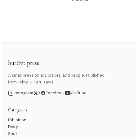
2018.10.04
bur@rt press
A small press on art, places, and people. Published
from Tokyo & Karuizawa.
Instagram
X
Facebook
YouTube
Categories
Exhibition
Diary
Spot