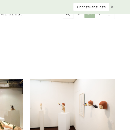
×
Change language
vie
about
JP
EN
中
한