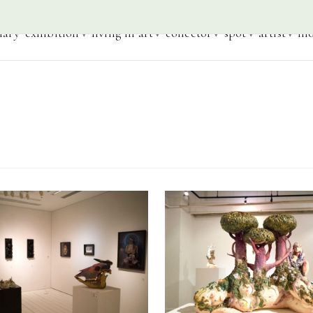
iary
exhibition
living in art
collector
spot
artist
mo