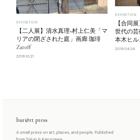
EXHIBITION
【合同展
EXHIBITION
【二人展】清水真理×村上仁美「マ
世代の芸術
リアの閉ざされた庭」画廊 珈琲
本木ヒル
Zaroff
2019.04.24
2019.10.21
bur@rt press
A small press on art, places, and people. Published
from Tokyo & Karuizawa.