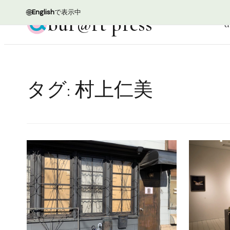
🌐
English
で表示中
bur@rt press
d
タグ:
村上仁美