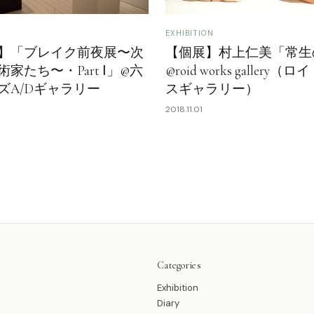
EXHIBITION
】「ブレイク前夜展〜次
【個展】村上仁美「常生
家たち〜・Part Ⅰ」@六
@roid works gallery
ズA/Dギャラリー
スギャラリー）
2018.11.01
Categories
Exhibition
Diary