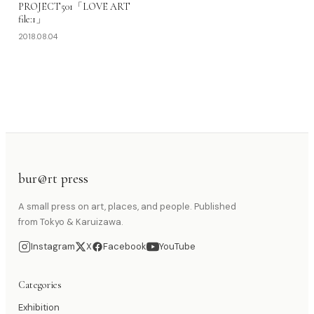
PROJECT501「LOVE ART
file:1」
2018.08.04
bur@rt press
A small press on art, places, and people. Published
from Tokyo & Karuizawa.
Instagram
X
Facebook
YouTube
Categories
Exhibition