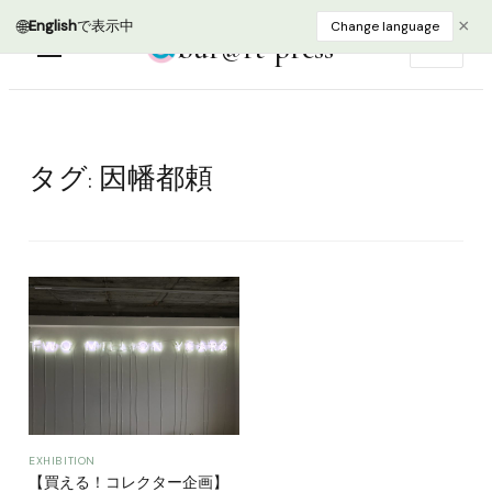
🌐
×
English
で表示中
Change language
bur@rt press
EN
タグ:
因幡都頼
EXHIBITION
【買える！コレクター企画】