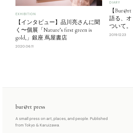
DIARY
【Bur@r
EXHIBITION
語る、オ
【インタビュー】品川亮さんに聞
ついて。
く〜個展「Nature’s first green is
2019.12.23
gold,」銀座 蔦屋書店
2020.06.11
bur@rt press
A small press on art, places, and people. Published
from Tokyo & Karuizawa.