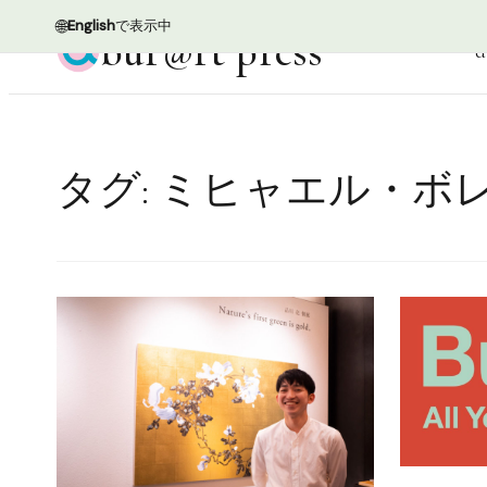
🌐
English
で表示中
bur@rt press
d
タグ:
ミヒャエル・ボ