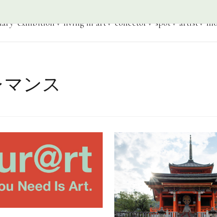
iary
exhibition
living in art
collector
spot
artist
mo
レマンス