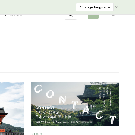
×
Change language
vie
about
JP
EN
中
한
NEWS