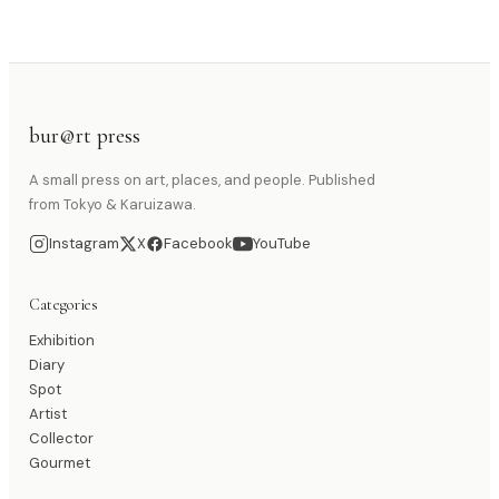
bur@rt press
A small press on art, places, and people. Published
from Tokyo & Karuizawa.
Instagram
X
Facebook
YouTube
Categories
Exhibition
Diary
Spot
Artist
Collector
Gourmet