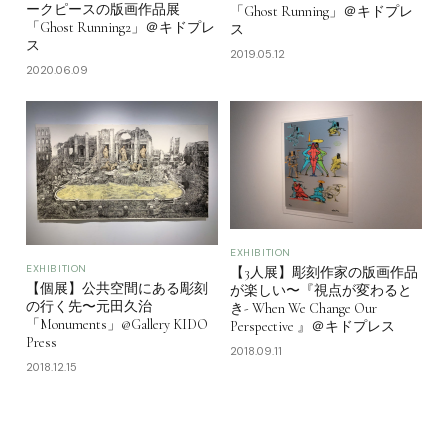
ークピースの版画作品展
「Ghost Running」＠キドプレ
「Ghost Running2」＠キドプレ
ス
ス
2019.05.12
2020.06.09
EXHIBITION
EXHIBITION
【3人展】彫刻作家の版画作品
【個展】公共空間にある彫刻
が楽しい〜『視点が変わると
の行く先〜元田久治
き- When We Change Our
「Monuments」@Gallery KIDO
Perspective 』＠キドプレス
Press
2018.09.11
2018.12.15