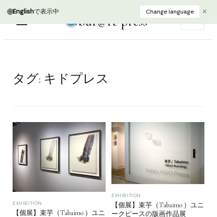
🌐
×
English
で表示中
Change language
bur@rt press
EN
タグ:
キドプレス
EXHIBITION
EXHIBITION
【個展】束芋（Tabaimo ）ユニ
【個展】束芋（Tabaimo ）ユニ
ークピースの版画作品展