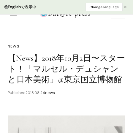
🌐
×
English
で表示中
Change language
bur@rt press
EN
NEWS
【News】2018年10月2日〜スター
ト！「マルセル・デュシャン
と日本美術」@東京国立博物館
Published
2018.08.24
news