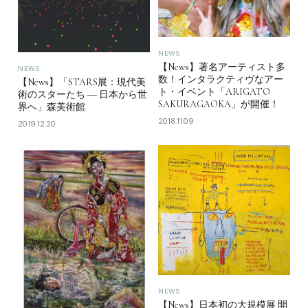
NEWS
【News】著名アーティスト多
NEWS
数！インタラクティヴなアー
【News】「STARS展：現代美
ト・イベント「ARIGATO
術のスターたち ― 日本から世
SAKURAGAOKA」が開催！
界へ」森美術館
2018.11.09
2019.12.20
NEWS
【News】日本初の大規模展 開