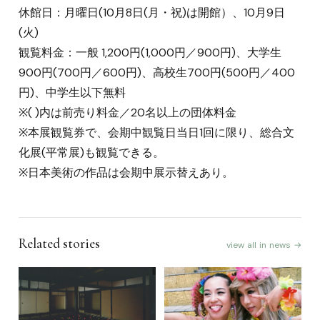
休館日：月曜日(10月8日(月・祝)は開館）、10月9日
(火)
観覧料金：一般 1,200円(1,000円／900円)、大学生
900円(700円／600円)、高校生700円(500円／400
円)、中学生以下無料
※( )内は前売り料金／20名以上の団体料金
※本展観覧券で、会期中観覧日当日1回に限り、総合文
化展(平常展)も観覧できる。
※日本美術の作品は会期中展示替えあり。
Related stories
view all in news →