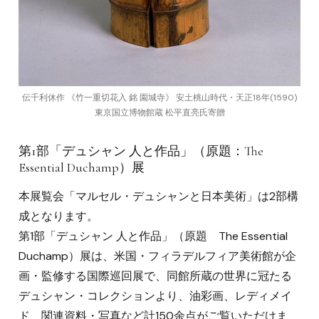
伝千利休作 《竹一重切花入 銘 園城寺》 安土桃山時代・天正18年(1590)
東京国立博物館蔵 松平直亮氏寄贈
第1部「デュシャン 人と作品」（原題：The
Essential Duchamp）展
本展覧会「マルセル・デュシャンと日本美術」は2部構
成となります。
第1部「デュシャン 人と作品」（原題 The Essential
Duchamp）展は、米国・フィラデルフィア美術館が企
画・監修する国際巡回展で、同館所蔵の世界に冠たる
デュシャン・コレクションより、油彩画、レディメイ
ド、関連資料・写真など計150余点がご覧いただけま