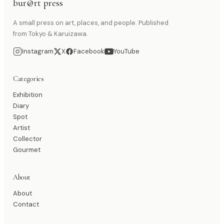
bur@rt press
A small press on art, places, and people. Published
from Tokyo & Karuizawa.
Instagram
X
Facebook
YouTube
Categories
Exhibition
Diary
Spot
Artist
Collector
Gourmet
About
About
Contact