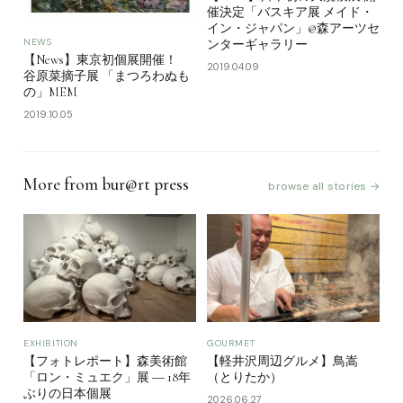
催決定「バスキア展 メイド・
イン・ジャパン」@森アーツセ
NEWS
ンターギャラリー
【News】東京初個展開催！
2019.04.09
谷原菜摘子展 「まつろわぬも
の」MEM
2019.10.05
More from bur@rt press
browse all stories →
EXHIBITION
GOURMET
【フォトレポート】森美術館
【軽井沢周辺グルメ】鳥嵩
「ロン・ミュエク」展 ― 18年
（とりたか）
ぶりの日本個展
2026.06.27