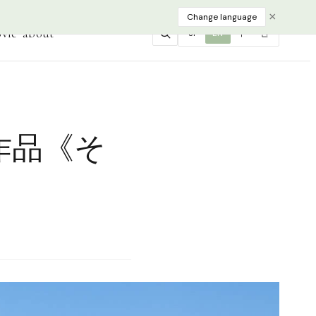
×
Change language
vie
about
JP
EN
中
한
作品《そ