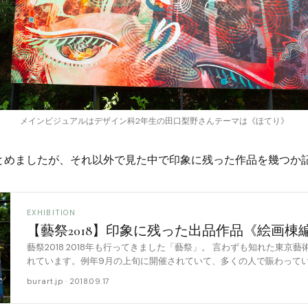
メインビジュアルはデザイン科2年生の田口梨野さんテーマは《ほてり》
とめましたが、それ以外で見た中で印象に残った作品を幾つか
EXHIBITION
【藝祭2018】印象に残った出品作品《絵画棟
藝祭2018 2018年も行ってきました「藝祭」。 言わずも知れた東京
れています。例年9月の上旬に開催されていて、多くの人で賑わって
絵画棟 藝祭は藝大内の各校舎や施設 [……
burart.jp · 2018.09.17