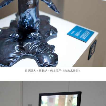
畝見謙人・槇野結・藪本晶子《未来水族館》