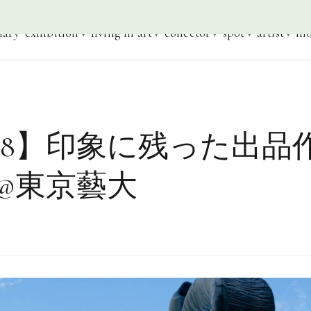
iary
exhibition
living in art
collector
spot
artist
mo
018】印象に残った出品
@東京藝大