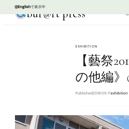
🌐
English
で表示中
bur@rt press
d
EXHIBITION
【藝祭2
の他編》
Published
2018.09.17
exhibition