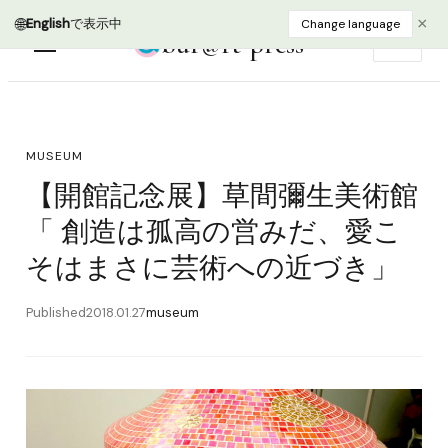
bur@rt press
EN
MUSEUM
【開館記念展】草間彌生美術館
「 創造は孤高の営みだ、愛こ
そはまさに芸術への近づき」
Published
2018.01.27
museum