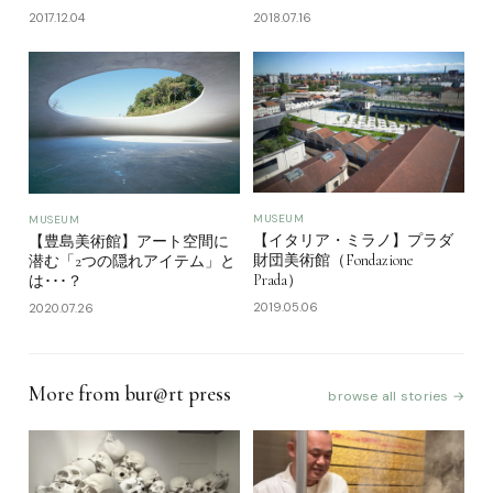
2017.12.04
2018.07.16
MUSEUM
MUSEUM
【イタリア・ミラノ】プラダ
【豊島美術館】アート空間に
財団美術館（Fondazione
潜む「2つの隠れアイテム」と
Prada）
は･･･？
2019.05.06
2020.07.26
More from bur@rt press
browse all stories →