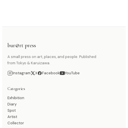
bur@rt press
A small press on art, places, and people. Published
from Tokyo & Karuizawa.
Instagram
X
Facebook
YouTube
Categories
Exhibition
Diary
Spot
Artist
Collector