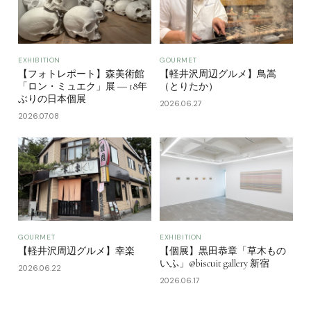
EXHIBITION
GOURMET
【フォトレポート】森美術館
【軽井沢周辺グルメ】鳥嵩
「ロン・ミュエク」展 ― 18年
（とりたか）
ぶりの日本個展
2026.06.27
2026.07.08
GOURMET
EXHIBITION
【軽井沢周辺グルメ】幸楽
【個展】黒田恭章「草木もの
いふ」@biscuit gallery 新宿
2026.06.22
2026.06.17