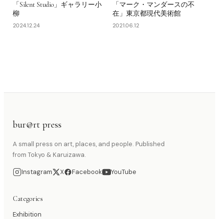
「Silent Studio」ギャラリー小
「マーク・マンダースの不
柳
在」東京都現代美術館
2024.12.24
2021.06.12
bur@rt press
A small press on art, places, and people. Published
from Tokyo & Karuizawa.
Instagram
X
Facebook
YouTube
Categories
Exhibition