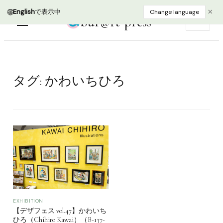
🌐
×
English
で表示中
Change language
bur@rt press
EN
タグ:
かわいちひろ
EXHIBITION
【デザフェス vol.47】かわいち
ひろ（Chihiro Kawai）（B-137-