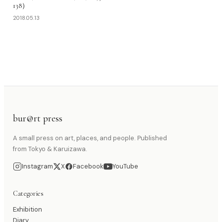
138）
2018.05.13
bur@rt press
A small press on art, places, and people. Published
from Tokyo & Karuizawa.
Instagram
X
Facebook
YouTube
Categories
Exhibition
Diary