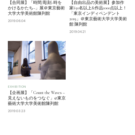
【合同展】「時間/彫刻−時を
【自由出品の美術展】参加作
かけるかたち–」展＠東京藝術
家630名以上&作品1000点以上！
大学大学美術館陳列館
「東京インディペンデント
2019」＠東京藝術大学大学美術
2019.06.04
館 陳列館
2019.04.21
EXHIBITION
【企画展】「Count the Waves –
見えないものをつなぐ」@東京
藝術大学大学美術館陳列館
2019.03.23