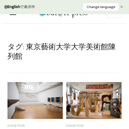
🌐
×
English
で表示中
Change language
bur@rt press
EN
タグ:
東京藝術大学大学美術館陳
列館
EXHIBITION
EXHIBITION