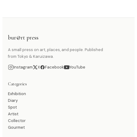
bur@rt press
A small press on art, places, and people. Published
from Tokyo & Karuizawa.
Instagram
X
Facebook
YouTube
Categories
Exhibition
Diary
Spot
Artist
Collector
Gourmet