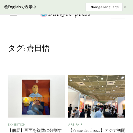
🌐
×
English
で表示中
Change language
bur@rt press
EN
タグ:
倉田悟
EXHIBITION
ART FAIR
【個展】画面を複数に分割す
【Frieze Seoul 2022】アジア初開