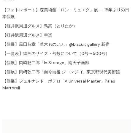
【フォトレポート】森美術館「ロン・ミュエク」展 ― 18年ぶりの日
本個展
【軽井沢周辺グルメ】鳥嵩（とりたか）
【軽井沢周辺グルメ】幸楽
【個展】黒田恭章「草木ものいふ」@biscuit gallery 新宿
【一覧表】絵画のサイズ・号数について（0号〜500号）
【個展】岡﨑乾二郎「In Storage」南天子画廊
【個展】岡﨑乾二郎「而今而後 ジコンジゴ」東京都現代美術館
【個展】フェルナンド・ボテロ「A Universal Master」Palau
Martorell