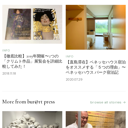
INFO
【徹底比較】2019年開催〜2つの
INFO
「クリムト作品」展覧会を詳細比
【直島滞在】ベネッセハウス宿泊
較してみた！
をオススメする「５つの理由」〜
ベネッセハウス パーク宿泊記
2018.11.18
2020.07.29
More from bur@rt press
browse all stories →