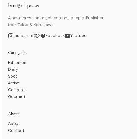
bur@rt press
A small press on art, places, and people. Published
from Tokyo & Karuizawa.
Instagram
X
Facebook
YouTube
Categories
Exhibition
Diary
Spot
Artist
Collector
Gourmet
About
About
Contact