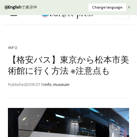
🌐
×
English
で表示中
Change language
bur@rt press
EN
INFO
【格安バス】東京から松本市美
術館に行く方法 ※注意点も
Published
2018.07.16
info
,
museum