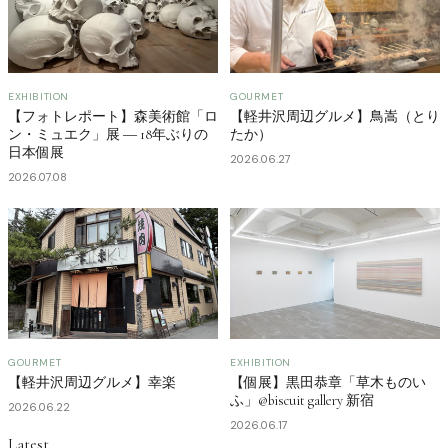
EXHIBITION
GOURMET
【フォトレポート】森美術館「ロ
【軽井沢周辺グルメ】鳥嵩（とり
ン・ミュエク」展 ― 18年ぶりの
たか）
日本個展
2026.06.27
2026.07.08
GOURMET
EXHIBITION
【軽井沢周辺グルメ】幸楽
【個展】黒田恭章「草木ものい
ふ」@biscuit gallery 新宿
2026.06.22
2026.06.17
Latest