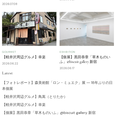
2026.07.08
GOURMET
EXHIBITION
【軽井沢周辺グルメ】幸楽
【個展】黒田恭章「草木ものい
ふ」@biscuit gallery 新宿
2026.06.22
2026.06.17
Latest
【フォトレポート】森美術館「ロン・ミュエク」展 ― 18年ぶりの日
本個展
【軽井沢周辺グルメ】鳥嵩（とりたか）
【軽井沢周辺グルメ】幸楽
【個展】黒田恭章「草木ものいふ」@biscuit gallery 新宿