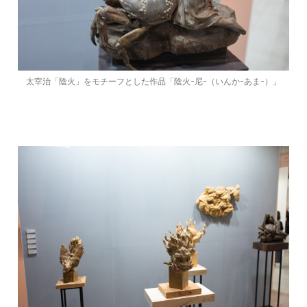
太宰治「陰火」をモチーフとした作品「陰火ｰ尼ｰ（いんかｰあまｰ）」