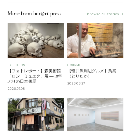
More from bur@rt press
browse all stories →
EXHIBITION
GOURMET
【フォトレポート】森美術館
【軽井沢周辺グルメ】鳥嵩
「ロン・ミュエク」展 ― 18年
（とりたか）
ぶりの日本個展
2026.06.27
2026.07.08