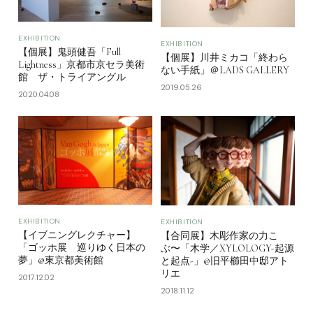
EXHIBITION
EXHIBITION
【個展】鬼頭健吾「Full
【個展】川井ミカコ「終わら
Lightness」京都市京セラ美術
ない手紙」＠LADS GALLERY
館 ザ・トライアングル
2019.05.26
2020.04.08
EXHIBITION
EXHIBITION
【イブニングレクチャー】
【合同展】木彫作家の力こ
「ゴッホ展 巡りゆく日本の
ぶ〜「木学／XYLOLOGY-起源
夢」@東京都美術館
と起点-」@旧平櫛田中邸アト
リエ
2017.12.02
2018.11.12