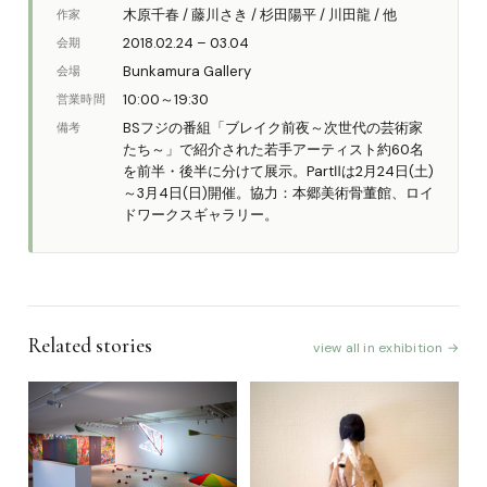
木原千春 / 藤川さき / 杉田陽平 / 川田龍 / 他
作家
2018.02.24 – 03.04
会期
Bunkamura Gallery
会場
10:00～19:30
営業時間
BSフジの番組「ブレイク前夜～次世代の芸術家
備考
たち～」で紹介された若手アーティスト約60名
を前半・後半に分けて展示。PartⅡは2月24日(土)
～3月4日(日)開催。協力：本郷美術骨董館、ロイ
ドワークスギャラリー。
Related stories
view all in exhibition →