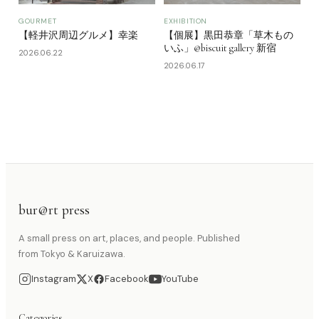
GOURMET
EXHIBITION
【軽井沢周辺グルメ】幸楽
【個展】黒田恭章「草木もの
いふ」@biscuit gallery 新宿
2026.06.22
2026.06.17
bur@rt press
A small press on art, places, and people. Published
from Tokyo & Karuizawa.
Instagram
X
Facebook
YouTube
Categories