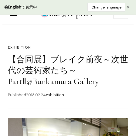
bur@rt press
EN
EXHIBITION
【合同展】ブレイク前夜～次世
代の芸術家たち～
PartⅡ@Bunkamura Gallery
Published
2018.02.24
exhibition