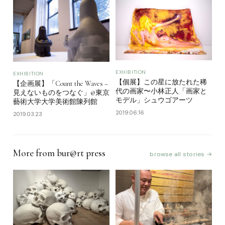
EXHIBITION
EXHIBITION
【個展】この星に放たれた稀
【企画展】「Count the Waves –
代の画家〜小林正人「画家と
見えないものをつなぐ」@東京
モデル」シュウゴアーツ
藝術大学大学美術館陳列館
2019.06.16
2019.03.23
More from bur@rt press
browse all stories →