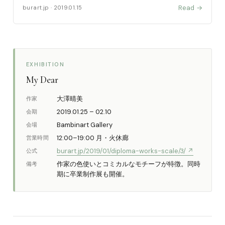
ーなどで個展を開催しているメンバーも数多く、非常にレベ
Read →
burart.jp · 2019.01.15
ルの高い学年です。 力作揃いの素晴らしい卒展になって [……
EXHIBITION
My Dear
大澤晴美
作家
2019.01.25 – 02.10
会期
Bambinart Gallery
会場
12:00–19:00 月・火休廊
営業時間
burart.jp/2019/01/diploma-works-scale/3/ ↗
公式
作家の色使いとコミカルなモチーフが特徴。同時
備考
期に卒業制作展も開催。