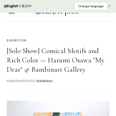
🌐
×
English
で表示中
Change language
bur@rt press
EN
EXHIBITION
[Solo Show] Comical Motifs and
Rich Color — Harumi Osawa "My
Dear" @ Bambinart Gallery
Published
2019.02.11
exhibition