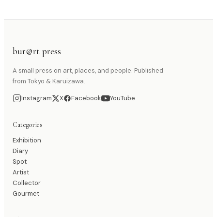
bur@rt press
A small press on art, places, and people. Published
from Tokyo & Karuizawa.
Instagram
X
Facebook
YouTube
Categories
Exhibition
Diary
Spot
Artist
Collector
Gourmet