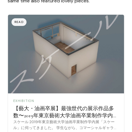
same time also featured lovely pieces.
EXHIBITION
【藝大・油画卒展】最強世代の展示作品多
数〜2019年東京藝術大学油画卒業制作学内展
「スケール」
スケール 2019年東京藝術大学油画卒業制作学内展「スケー
ル」に伺ってきました。 学生ながら、コマーシャルギャラリ