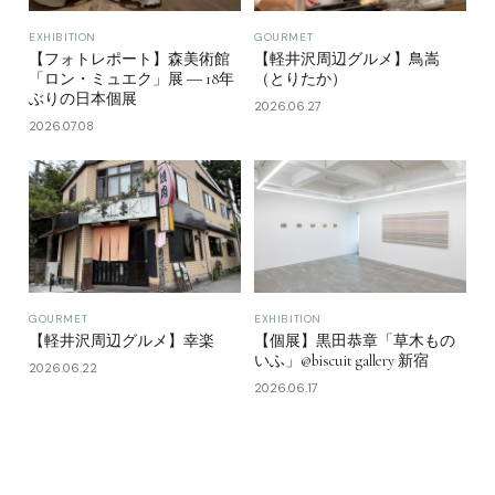
EXHIBITION
GOURMET
【フォトレポート】森美術館
【軽井沢周辺グルメ】鳥嵩
「ロン・ミュエク」展 ― 18年
（とりたか）
ぶりの日本個展
2026.06.27
2026.07.08
GOURMET
EXHIBITION
【軽井沢周辺グルメ】幸楽
【個展】黒田恭章「草木もの
いふ」@biscuit gallery 新宿
2026.06.22
2026.06.17