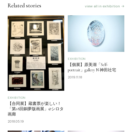
Related stories
view all in exhibition →
EXHIBITION
【個展】原美湖「Self-
portrait」gallery N 神田社宅
2019.11.18
EXHIBITION
【合同展】蔵書票が楽しい！
「第18回銅夢版画展」@シロタ
画廊
2018.05.19