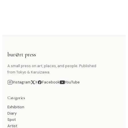
bur@rt press
A small press on art, places, and people. Published
from Tokyo & Karuizawa.
Instagram
X
Facebook
YouTube
Categories
Exhibition
Diary
Spot
Artist