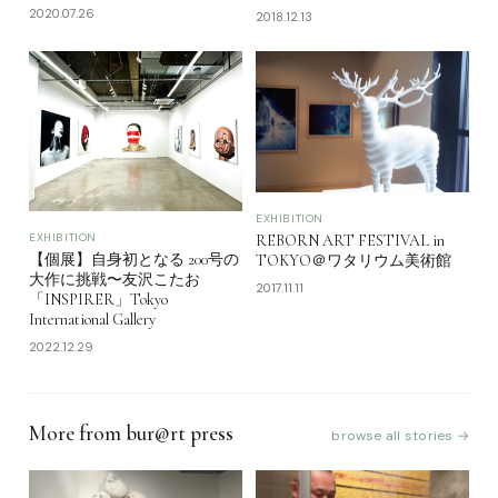
2020.07.26
2018.12.13
EXHIBITION
EXHIBITION
REBORN ART FESTIVAL in
【個展】自身初となる 200号の
TOKYO＠ワタリウム美術館
大作に挑戦〜友沢こたお
2017.11.11
「INSPIRER」Tokyo
International Gallery
2022.12.29
More from bur@rt press
browse all stories →