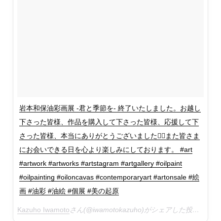
岩本和保油彩画展 -君と季節を- 終了いたしました。お越し
下さった皆様、作品を購入して下さった皆様、応援して下
さった皆様、本当にありがとうございました🙇‍♂️また皆さま
にお会いできる日を心より楽しみにしております。 #art
#artwork #artworks #artstagram #artgallery #oilpaint
#oilpainting #oiloncavas #contemporaryart #artonsale #絵
画 #油彩 #油絵 #個展 #美の起原
Kazuho Iwamoto
さん(@iwamotokazuho)がシェアした投稿 –
3月 