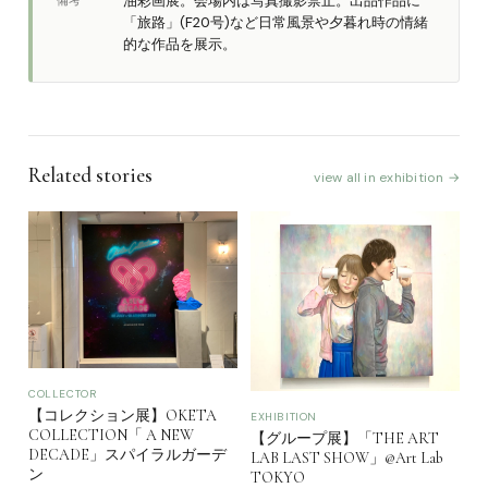
油彩画展。会場内は写真撮影禁止。出品作品に
「旅路」(F20号)など日常風景や夕暮れ時の情緒
的な作品を展示。
Related stories
view all in exhibition →
COLLECTOR
【コレクション展】OKETA
EXHIBITION
COLLECTION「 A NEW
【グループ展】「THE ART
DECADE」スパイラルガーデ
LAB LAST SHOW」@Art Lab
ン
TOKYO