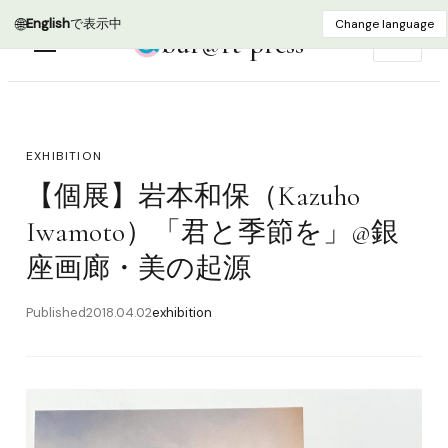
🌐
English
で表示中
Change language
bur@rt press
EN
EXHIBITION
【個展】岩本和保（Kazuho
Iwamoto）「君と季節を」@銀
座画廊・美の起源
Published
2018.04.02
exhibition