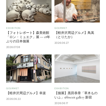
EXHIBITION
GOURMET
【フォトレポート】森美術館
【軽井沢周辺グルメ】鳥嵩
「ロン・ミュエク」展 ― 18年
（とりたか）
ぶりの日本個展
2026.06.27
2026.07.08
GOURMET
EXHIBITION
【軽井沢周辺グルメ】幸楽
【個展】黒田恭章「草木もの
いふ」@biscuit gallery 新宿
2026.06.22
2026.06.17