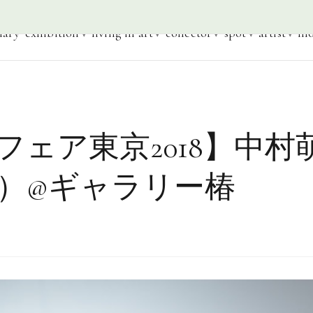
iary
exhibition
living in art
collector
spot
artist
mo
ェア東京2018】中村萌
ura）@ギャラリー椿