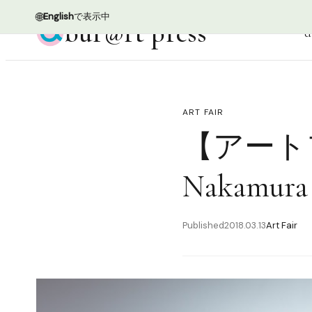
🌐
English
で表示中
bur@rt press
d
ART FAIR
【アートフ
Nakam
Published
2018.03.13
Art Fair