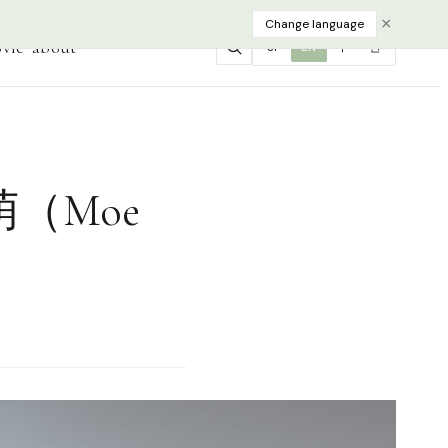
×
Change language
vie
about
JP
EN
中
한
（Moe