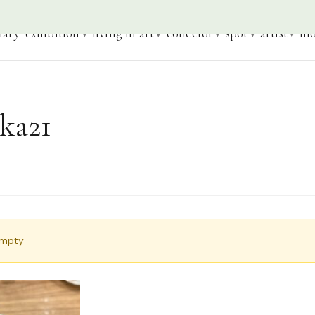
iary
exhibition
living in art
collector
spot
artist
mo
ka21
empty