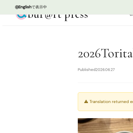
🌐
English
で表示中
bur@rt press
d
2026Torita
Published
2026.06.27
⚠ Translation returned 