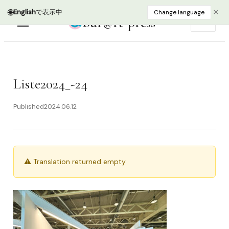
🌐
×
English
で表示中
Change language
bur@rt press
EN
Liste2024_-24
Published
2024.06.12
⚠ Translation returned empty