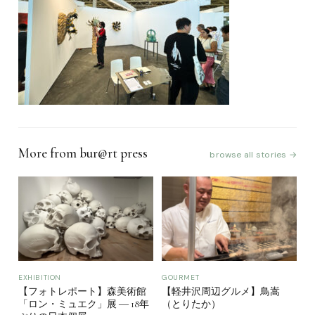
More from bur@rt press
browse all stories →
EXHIBITION
GOURMET
【フォトレポート】森美術館
【軽井沢周辺グルメ】鳥嵩
「ロン・ミュエク」展 ― 18年
（とりたか）