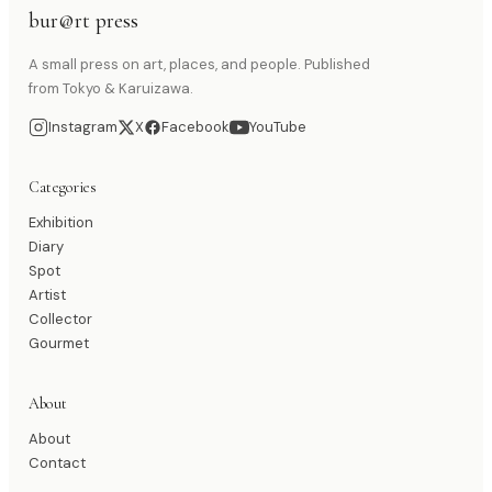
bur@rt press
A small press on art, places, and people. Published
from Tokyo & Karuizawa.
Instagram
X
Facebook
YouTube
Categories
Exhibition
Diary
Spot
Artist
Collector
Gourmet
About
About
Contact