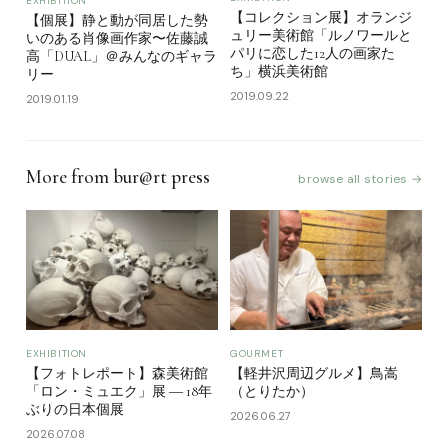
EXHIBITION
【コレクション展】オランジ
【個展】静と動が同居した勢
ュリー美術館「ルノワールと
いのある肖像画作家〜佐藤誠
パリに恋した12人の画家た
高「DUAL」＠みんなのギャラ
ち」横浜美術館
リー
2019.09.22
2019.01.19
More from bur@rt press
browse all stories →
EXHIBITION
GOURMET
【フォトレポート】森美術館
【軽井沢周辺グルメ】鳥嵩
「ロン・ミュエク」展 ― 18年
（とりたか）
ぶりの日本個展
2026.06.27
2026.07.08