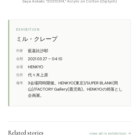
Saya Aokabi, “20210314,” Acrylic on Cotton (Diptych)
EXHIBITION
ミル・クレープ
藍嘉比沙耶
作家
2021.03.27 – 04.10
会期
HENKYO
会場
代々木上原
住所
3会場同時開催。HENKYO(東京)/SUPER BLANK(岡
備考
山)/FACTORY Gallery(鹿児島)。HENKYOの杮落とし
企画展。
Related stories
view all in exhibition →