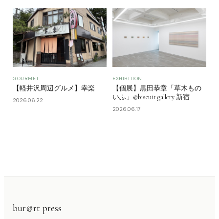
GOURMET
EXHIBITION
【軽井沢周辺グルメ】幸楽
【個展】黒田恭章「草木もの
いふ」@biscuit gallery 新宿
2026.06.22
2026.06.17
bur@rt press