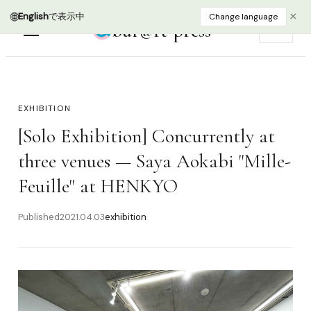
🌐
×
English
で表示中
Change language
bur@rt press
EN
EXHIBITION
[Solo Exhibition] Concurrently at
three venues — Saya Aokabi "Mille-
Feuille" at HENKYO
Published
2021.04.03
exhibition