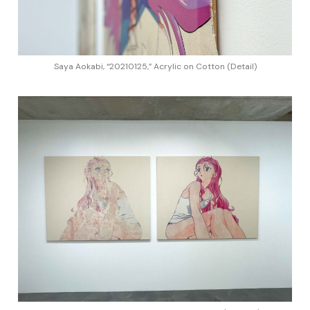
Saya Aokabi, “20210125,” Acrylic on Cotton (Detail)