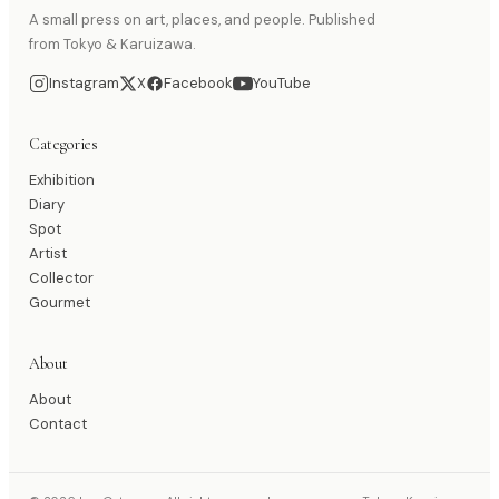
A small press on art, places, and people. Published
from Tokyo & Karuizawa.
Instagram
X
Facebook
YouTube
Categories
Exhibition
Diary
Spot
Artist
Collector
Gourmet
About
About
Contact