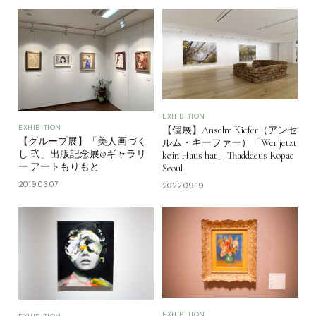
EXHIBITION
EXHIBITION
【個展】Anselm Kiefer（アンセ
【グループ展】「美人画づく
ルム・キーファー）「Wer jetzt
し 弐」出版記念展@ギャラリ
kein Haus hat」Thaddaeus Ropac
ー アートもりもと
Seoul
2019.03.07
2022.09.19
EXHIBITION