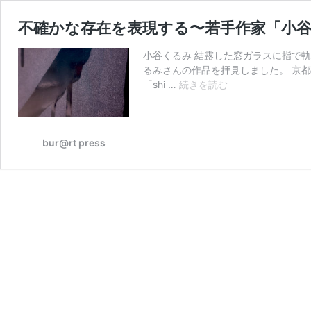
不確かな存在を表現する〜若手作家「小
小谷くるみ 結露した窓ガラスに指で
るみさんの作品を拝見しました。 京
不
「shi …
続きを読む
確
か
な
存
bur@rt press
在
を
表
現
す
る〜
若
手
作
家
「小